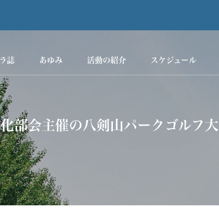
ラ誌
あゆみ
活動の紹介
スケジュール
文化部会主催の八剣山パークゴルフ大