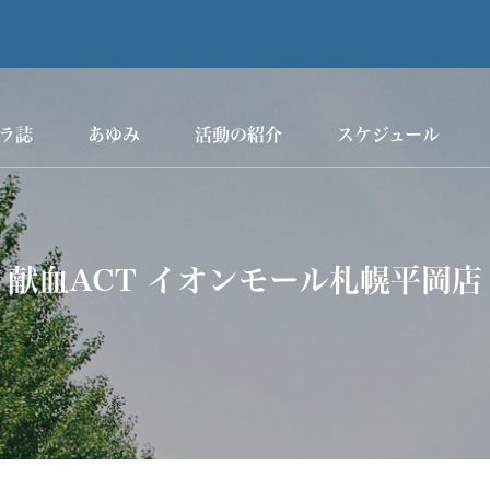
ラ誌
あゆみ
活動の紹介
スケジュール
献血ACT イオンモール札幌平岡店