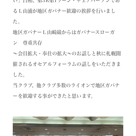
い」昌和、第3R第1ゾーン・チェアパーソンであ
るＬ山浦が地区ガバナー歓迎の挨拶を行いまし
た。
地区ガバナーＬ山崎巌からはガバナースローガ
ン 尊重共存
〜会員拡大・奉仕の拡大〜のお話しと秋に札幌開
催されるオセアルフォーラムの話しをいただきま
した。
当クラブ、他クラブ多数のライオンで地区ガバナ
ーを歓迎する事ができたと思います。